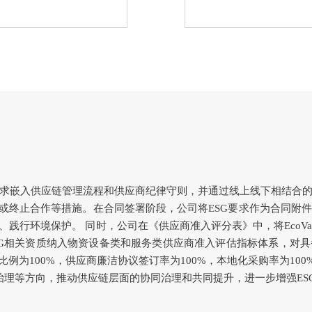
G要求嵌入供应链管理流程和供应商纪律守则，并通过线上线下相结
责或终止合作等措施。在合同签署阶段，公司将ESG要求作为合同附
境保护。 同时，公司在《供应商准入评分表》中，将EcoVadis评分
体核查等ESG相关资质纳入物资设备类和服务类供应商准入评估指标体系
为100%，供应商廉洁协议签订率为100%，本地化采购率为100%
效治理等方向，推动供应链层面的协同治理和共同提升，进一步增强E