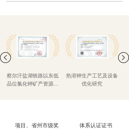
钾资源量得到增加，延长了矿山服务年限，保障了公
司的可持续发展。

同时，为了解决在多年滩晒过程中，堆积的低品位光
卤石和低品位钾石盐难以用传统冷分解浮选工艺和热
溶法生产出合格的氯化钾产品的问题，针对性的提出
《热溶钾生产工艺及设备优化》项目，不仅提高了热
溶系统处理量，提升生产效率及设备利用率，达到产
品品质及回收率提高的目的，同时还大幅度降低了成
产成本，不仅为公司增加了经济效益，还提高了钾矿
低
热溶钾生产工艺及设备
提高光卤石浮选钾与细
资源的利用率，提升了我国钾肥工业技术水平，为我
固
优化研究
盐分离效果的工艺技术
国盐湖钾产业持续发展奠定了技术基础，对于盐湖其
应用
它钾肥企业具有引领示范作用，对于推动盐湖钾肥产
业发展具有重要意义。
项目、省州市级奖
体系认证证书