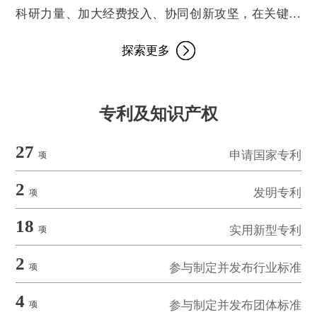
科研力量、加大经费投入、协同创新攻坚，在关键核
心技术领域取得重大突破，先后完成了《正浮选工艺
探索更多
生产高品质氯化钾技术开发》、《200万t/a KCl副产的
尾矿、尾液综合利用工艺研究》和《提高光卤石浮选
钾与细盐分离效果的工艺技术应用》等科研项目，对
专利及知识产权
现有工艺进行一系列的科技攻关和技术改造，本着保
护和合理开发利用资源的原则，立足盐湖资源，走科
27
学发展之路。通过技术研发及改造，使盐田回采率达
申请国家专利
项
到87.89%，选矿回收率达到64.5%，尾液综合利用率
2
达到100%。同时生产出高质量、高品位的大晶体优质
发明专利
项
氯化钾产品来满足市场的高要求、高标准。

18
实用新型专利
项
此外，公司针对矿区大量的低品位固体钾矿以及为解
决矿区内晶间卤水日益枯竭，已不能满足生产所需的
2
参与制定并发布行业标准
项
情况，研发《察尔汗盐湖铁路以东低品位氯化钾矿产
资源固转液技术》，将矿层中的低品位固体钾矿不分
4
参与制定并发布团体标准
项
品级的溶解为液相钾，溶解率可达90%以上，使氯化